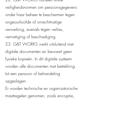
veiligheidsnormen om persoonsgegevens
onder haar beheer te beschermen tegen
ongeoorloofde of onrechtmatige
verwerking, evenals tegen verlies,
vernietiging of beschadiging.
23. G&T WORKS werkt uitsluitend met
digitale documenten en bewaart geen
fysieke kopieën. In dit digitale systeem
worden alle documenten met betrekking
tot een persoon of behandeling
opgeslagen.
Er worden technische en organisatorische
maatregelen genomen, zoals encryptie,
antivirussoftware, firewalls,
toegangscontroles en een zorgvuldige
selectie van medewerkers en leveranciers,